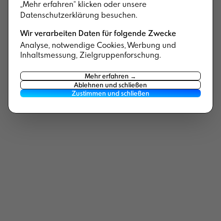
„Mehr erfahren“ klicken oder unsere
Datenschutzerklärung besuchen.
Wir verarbeiten Daten für folgende Zwecke
Analyse, notwendige Cookies, Werbung und
Inhaltsmessung, Zielgruppenforschung.
Mehr erfahren →
Ablehnen und schließen
Zustimmen und schließen