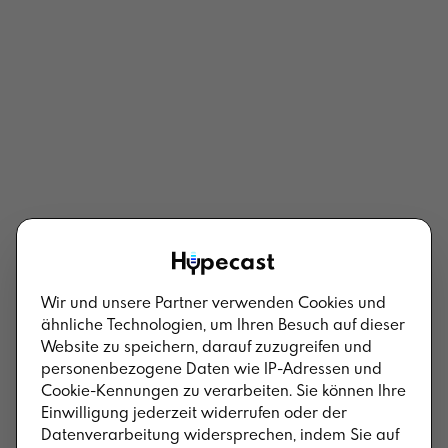
Wir und unsere Partner verwenden Cookies und
ähnliche Technologien, um Ihren Besuch auf dieser
Website zu speichern, darauf zuzugreifen und
personenbezogene Daten wie IP-Adressen und
Cookie-Kennungen zu verarbeiten. Sie können Ihre
Einwilligung jederzeit widerrufen oder der
Datenverarbeitung widersprechen, indem Sie auf